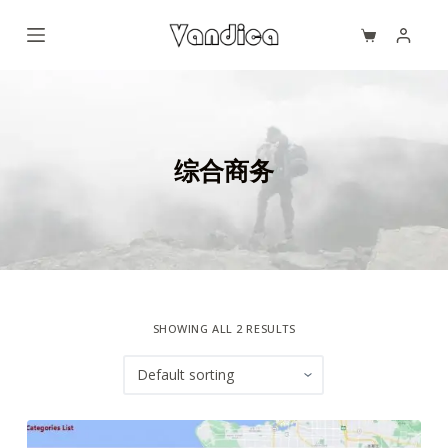
S
k
i
p
t
o
综合商务
c
o
n
t
e
n
SHOWING ALL 2 RESULTS
t